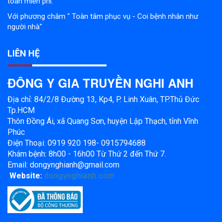
toàn miễn phí.
Với phương châm " Toàn tâm phục vụ - Coi bệnh nhân như
người nhà"
LIÊN HỆ
ĐÔNG Y GIA TRUYỀN NGHI ANH
Địa chỉ: 84/2/8 Đường 13, Kp4, P. Linh Xuân, TP.Thủ Đức
Tp.HCM
Thôn Đồng Ái, xã Quang Sơn, huyện Lập Thạch, tỉnh Vĩnh
Phúc
Điện Thoại: 0919 920 198- 0915794688
Khám bệnh: 8h00 - 16h00 Từ Thứ 2 đến Thứ 7.
Email: dongynghianh@gmail.com
Website:
dongynghianh.com