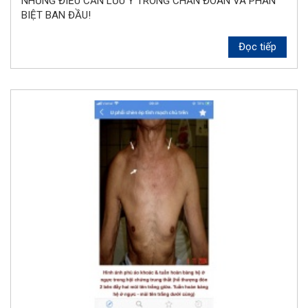
NHỮNG ĐIỀU CẦN LƯU Ý TRONG CHẨN ĐOÁN VÀ PHÂN
BIỆT BAN ĐẦU!
Đọc tiếp