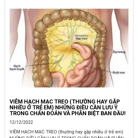
VIÊM HẠCH MẠC TREO (THƯỜNG HAY GẶP
NHIỀU Ở TRẺ EM) NHỮNG ĐIỀU CẦN LƯU Ý
TRONG CHẨN ĐOÁN VÀ PHÂN BIỆT BAN ĐẦU!
12/12/2022
VIÊM HẠCH MẠC TREO (thường hay gặp nhiều ở trẻ em)