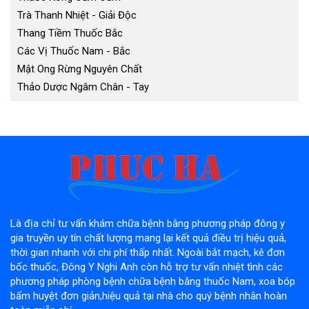
Trà Thanh Nhiệt - Giải Độc
Thang Tiềm Thuốc Bắc
Các Vị Thuốc Nam - Bắc
Mật Ong Rừng Nguyên Chất
Thảo Dược Ngâm Chân - Tay
Là địa chỉ tư vấn khám chữa bệnh bằng phương pháp đông y
gia truyền uy tín chất lượng mang lại kết quả điều trị hiệu quả,
thời gian nhanh với chi phí thấp nhất. Ngoài bắt mạch, kê đơn
bốc thuốc, Đông Y Nghi Anh còn hỗ trợ tư vấn nhiệt tình các
phương pháp phòng bệnh chữa bệnh bằng thuốc Nam, xoa bóp
bấm huyệt đơn giản,hiệu quả tại nhà cho quý bệnh nhân hoàn