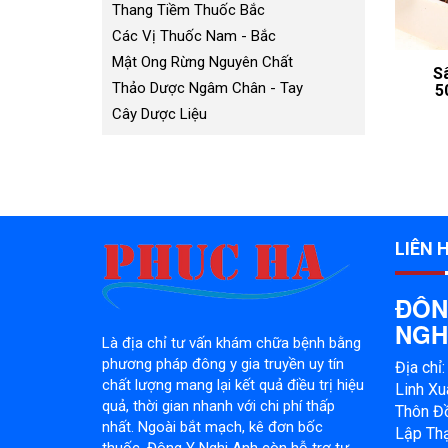
Thang Tiềm Thuốc Bắc
Các Vị Thuốc Nam - Bắc
Mật Ong Rừng Nguyên Chất
S
Thảo Dược Ngâm Chân - Tay
5
Cây Dược Liệu
LIÊN 
ĐÔN
NGH
Là địa chỉ tư vấn khám chữa bệnh bằng
phương pháp đông y gia truyền uy tín
Địa chỉ
chất lượng mang lại kết quả điều trị hiệu
Linh Xu
quả, thời gian nhanh với chi phí thấp
Thôn Đồ
nhất. Ngoài bắt mạch, kê đơn bốc
Lập Thạ