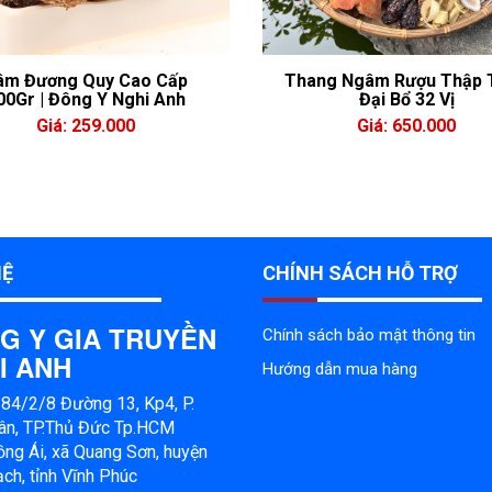
âm Đương Quy Cao Cấp
Thang Ngâm Rượu Thập 
00Gr | Đông Y Nghi Anh
Đại Bổ 32 Vị
Giá: 259.000
Giá: 650.000
HỆ
CHÍNH SÁCH HỖ TRỢ
G Y GIA TRUYỀN
Chính sách bảo mật thông tin
I ANH
Hướng dẫn mua hàng
: 84/2/8 Đường 13, Kp4, P.
ân, TP.Thủ Đức Tp.HCM
ng Ái, xã Quang Sơn, huyện
ch, tỉnh Vĩnh Phúc