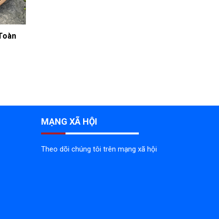
Toàn
MẠNG XÃ HỘI
Theo dõi chúng tôi trên mạng xã hội