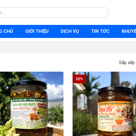
G CHỦ
GIỚI THIỆU
DỊCH VỤ
TIN TỨC
KHUYẾ
Sắp xếp
22%