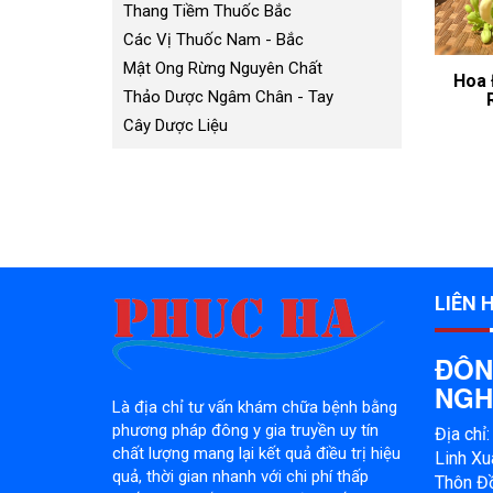
Thang Tiềm Thuốc Bắc
Các Vị Thuốc Nam - Bắc
Mật Ong Rừng Nguyên Chất
Hoa 
Thảo Dược Ngâm Chân - Tay
Cây Dược Liệu
LIÊN 
ĐÔN
NGH
Là địa chỉ tư vấn khám chữa bệnh bằng
phương pháp đông y gia truyền uy tín
Địa chỉ
chất lượng mang lại kết quả điều trị hiệu
Linh Xu
quả, thời gian nhanh với chi phí thấp
Thôn Đồ