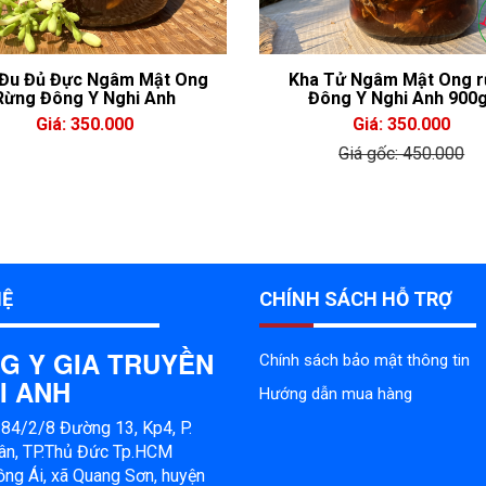
Đu Đủ Đực Ngâm Mật Ong
Kha Tử Ngâm Mật Ong 
Rừng Đông Y Nghi Anh
Đông Y Nghi Anh 900
Giá: 350.000
Giá: 350.000
Giá gốc: 450.000
HỆ
CHÍNH SÁCH HỖ TRỢ
G Y GIA TRUYỀN
Chính sách bảo mật thông tin
I ANH
Hướng dẫn mua hàng
: 84/2/8 Đường 13, Kp4, P.
ân, TP.Thủ Đức Tp.HCM
ng Ái, xã Quang Sơn, huyện