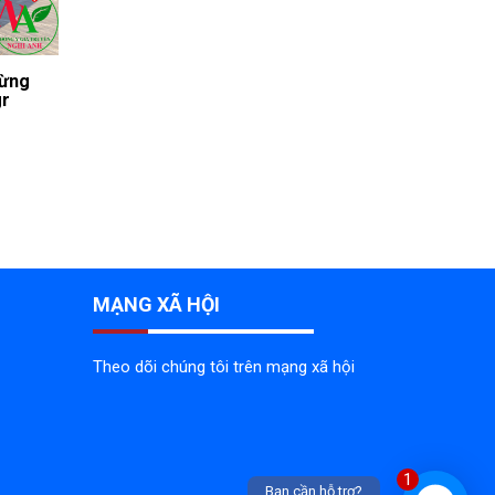
rừng
gr
MẠNG XÃ HỘI
Theo dõi chúng tôi trên mạng xã hội
1
Bạn cần hỗ trợ?