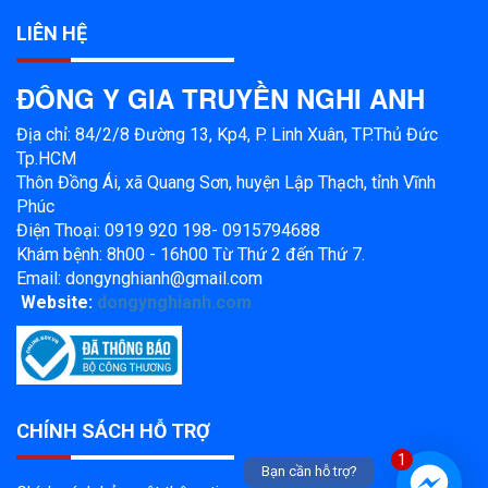
LIÊN HỆ
ĐÔNG Y GIA TRUYỀN NGHI ANH
Địa chỉ: 84/2/8 Đường 13, Kp4, P. Linh Xuân, TP.Thủ Đức
Tp.HCM
Thôn Đồng Ái, xã Quang Sơn, huyện Lập Thạch, tỉnh Vĩnh
Phúc
Điện Thoại: 0919 920 198- 0915794688
Khám bệnh: 8h00 - 16h00 Từ Thứ 2 đến Thứ 7.
Email: dongynghianh@gmail.com
Website:
dongynghianh.com
CHÍNH SÁCH HỖ TRỢ
1
Bạn cần hỗ trợ?