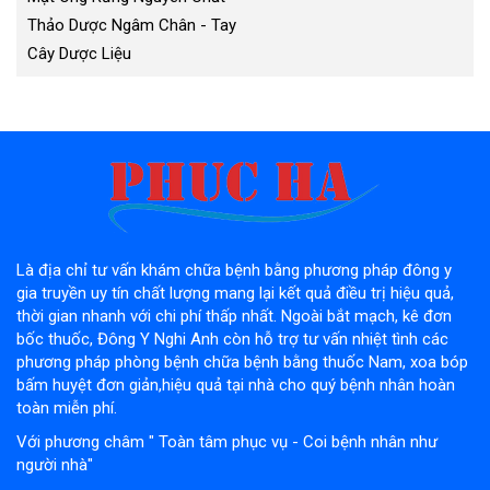
Thảo Dược Ngâm Chân - Tay
Cây Dược Liệu
Là địa chỉ tư vấn khám chữa bệnh bằng phương pháp đông y
gia truyền uy tín chất lượng mang lại kết quả điều trị hiệu quả,
thời gian nhanh với chi phí thấp nhất. Ngoài bắt mạch, kê đơn
bốc thuốc, Đông Y Nghi Anh còn hỗ trợ tư vấn nhiệt tình các
phương pháp phòng bệnh chữa bệnh bằng thuốc Nam, xoa bóp
bấm huyệt đơn giản,hiệu quả tại nhà cho quý bệnh nhân hoàn
toàn miễn phí.
Với phương châm " Toàn tâm phục vụ - Coi bệnh nhân như
người nhà"